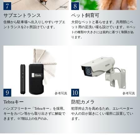
image
image
サブエントランス
ペット飼育可
住棟から駐車場へ出入りしやすいサブエ
大切なペットと暮らせます。共用部にペ
ントランスを2ヶ所設けています。
ット用の足洗い場も設けています。
※ペッ
トの種類や大きさには規約に基づく制限があ
ります。
参考写真
参考写真
Tebraキー
防犯カメラ
ハンズフリーキー「Tebraキー」を採用。
犯罪抑止力を高めるため、エレベーター
キーをカバン等から取り出さずに解錠で
や人の目が届きにくい場所に設置してい
きます。
ます。
※7階以上の住戸のみ。