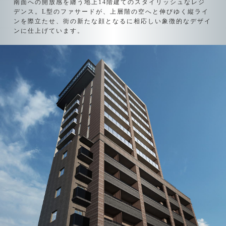
南面への開放感を纏う地上14階建ての
スタイリッシュなレジ
デンス。
L型のファサードが、上層階の空へと
伸びゆく縦ライ
ンを際立たせ、
街の新たな顔となるに相応しい
象徴的なデザイ
ンに仕上げています。