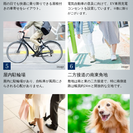
雨の日でも快適に乗り降りできる屋根付
電気自動車の普及に向けて、EV車用充電
きの車寄せをレイアウト。
コンセントを設置しています。
※数に限り
がございます。
image
image
屋内駐輪場
二方接道の南東角地
屋内に駐輪場があり、自転車が風雨にさ
敷地は南と東の二方接道で、特に南側道
らされる心配がありません。
路は幅員約24ｍと開放的な立地です。