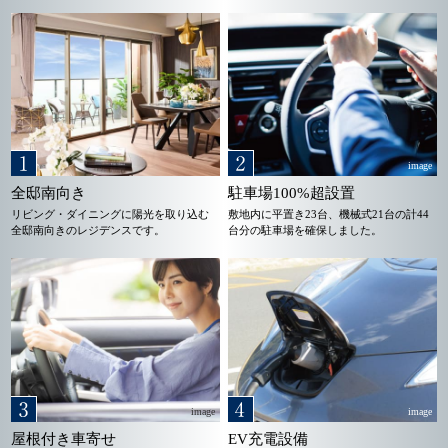
image
全邸南向き
駐車場100%超設置
リビング・ダイニングに陽光を取り込む
敷地内に平置き23台、機械式21台の計44
全邸南向きのレジデンスです。
台分の駐車場を確保しました。
image
image
屋根付き車寄せ
EV充電設備