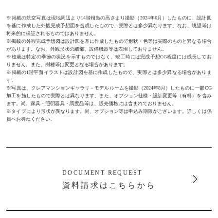
※掲載の航空写真は現地周辺より14階相当の高さより撮影（2024年6月）したものに、設計図
を基に作成した外観完成予想図を合成したもので、実際とは多少異なります。なお、眺望等は
将来的に保証されるものではありません。
※掲載の外観完成予想図は設計図を基に作成したもので形状・色等は実際のものと異なる場合
があります。なお、外観形状の細部、設備機器等は表現しておりません。
※植栽は特定の季節の状況を示すものではなく、竣工時には完成予想CG程度には成長してお
りません。また、樹種等は変更となる場合があります。
※掲載の1階平面イラストは設計図を基に作成したもので、実際とは多少異なる場合がありま
す。
※写真は、クレアマンションギャラリ－モデルルームを撮影（2024年8月）したものに一部CG
加工を施したもので実際とは異なります。また、オプション仕様・設計変更等（有料）を含み
ます。尚、家具・照明器具・調度品等は、販売価格には含まれておりません。
※タイプにより形状が異なります。尚、オプション等は申込み期限がございます。詳しくは係
員へお尋ねください。
DOCUMENT REQUEST
資料請求はこちらから