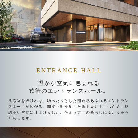
アプローチ完成予想図
ENTRANCE HALL
温かな空気に包まれる
歓待のエントランスホール。
風除室を抜ければ、
ゆったりとした開放感あふれるエントラン
スホールが広がる。
間接照明を配した折上天井をしつらえ、
格
調高い空間に仕上げました。
住まう方々の暮らしにゆとりをも
たらします。