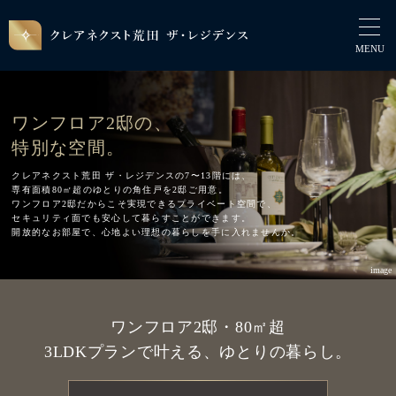
ワンフロア2邸の、
特別な空間。
クレアネクスト荒田 ザ・レジデンスの7〜13階には、
専有面積80㎡超のゆとりの角住戸を2邸ご用意。
ワンフロア2邸だからこそ実現できるプライベート空間で、
セキュリティ面でも安心して暮らすことができます。
開放的なお部屋で、心地よい理想の暮らしを手に入れませんか。
image
ワンフロア2邸・80㎡超
3LDKプランで叶える、ゆとりの暮らし。