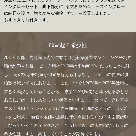
インクローゼット、廊下部分に
る大容量のシューズインクロー
は納戸を設け、増えがちな荷物
ゼットを設置しました。
もすっきり片付きます。
80㎡超の希少性
2013年以降、鹿児島市内で供給された新築分譲マンションの平均面
積は約70㎡前後。
ピーク時の2016年は平均80.90㎡だったことに対
し、
その後は平均値が80㎡を超える年はなく、80㎡台の住戸の供
給数は減少傾向にあります。
また、中でも2020年〜2022年は特に
大きく減少していることから、
家族でのびのびと暮らせるゆとり
ある住戸は、手に入りにくい状況といえます。
比べて、クレアネ
クスト荒田 ザ・レジデンスは専有面積80㎡超のゆとりの3LDKプラ
ンをご用意。
物価や地価の上昇に伴い今後も住戸の平均面積は狭
くなっていくことが予測され、
年々80㎡以上の広面積な間取りの
希少性はますます高まっていくことが期待できます。