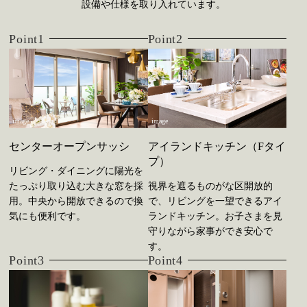
設備や仕様を取り入れています。
Point1
Point2
image
image
センターオープンサッシ
アイランドキッチン（Fタイ
プ）
リビング・ダイニングに陽光を
たっぷり取り込む大きな窓を採
視界を遮るものがな区開放的
用。中央から開放できるので換
で、リビングを一望できるアイ
気にも便利です。
ランドキッチン。お子さまを見
守りながら家事ができ安心で
す。
Point3
Point4