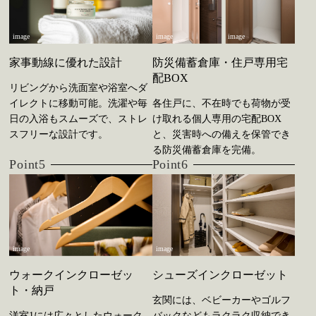
image
image
image
家事動線に優れた設計
防災備蓄倉庫・住戸専用宅
配BOX
リビングから洗面室や浴室へダ
イレクトに移動可能。洗濯や毎
各住戸に、不在時でも荷物が受
日の入浴もスムーズで、ストレ
け取れる個人専用の宅配BOX
スフリーな設計です。
と、災害時への備えを保管でき
る防災備蓄倉庫を完備。
Point5
Point6
image
image
ウォークインクローゼッ
シューズインクローゼット
ト・納戸
玄関には、ベビーカーやゴルフ
洋室1には広々としたウォーク
バックなどもラクラク収納でき