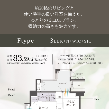
約20帖のリビングと
使い勝手の良い洋室を備えた、
ゆとりの３LDKプラン。
収納力の高さも魅力です。
Ftype
3
LDK+N+WIC+SIC